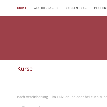
Zum
KURSE
ALS DOULA…
STILLEN IST…
PERSÖN
Inhalt
springen
Kurse
nach Vereinbarung | im EKiZ, online oder bei euch zuh